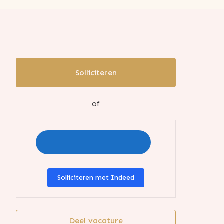
Solliciteren
of
Solliciteren met Indeed
Deel vacature